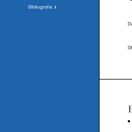
Bibliografia
D
D
B