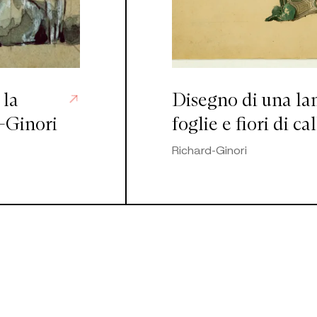
Disegno di una l
 la
foglie e fiori di ca
-Ginori
Richard-Ginori