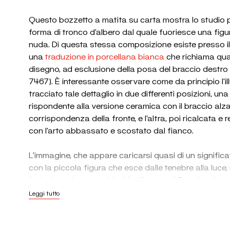
Questo bozzetto a matita su carta mostra lo studio 
forma di tronco d’albero dal quale fuoriesce una figu
nuda. Di questa stessa composizione esiste presso i
una
traduzione in porcellana bianca
che richiama quas
disegno, ad esclusione della posa del braccio destro de
7467). È interessante osservare come da principio l’il
tracciato tale dettaglio in due differenti posizioni, 
rispondente alla versione ceramica con il braccio alza
corrispondenza della fronte, e l’altra, poi ricalcata e r
con l’arto abbassato e scostato dal fianco.
L’immagine, che appare caricarsi quasi di un significa
con la piccola figura che esce dalle tenebre alla luce,
l’adesione da parte della Manifattura di Doccia allo st
primissimi anni del Novecento. L’allora direttore artisti
Leggi tutto
aveva avuto modo di vedere le creazioni in porcellana 
Nouveau
delle varie manifatture europee all’Esposizio
Parigi del 1900 e, rientrato a Doccia, aveva introdotto 