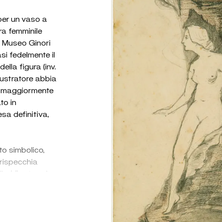
per un vaso a
ra femminile
l Museo Ginori
i fedelmente il
lla figura (inv.
lustratore abbia
una maggiormente
to in
esa definitiva,
to simbolico,
 rispecchia
ile
Liberty
nei
co Luigi Tazzini
in stile
Art
ne Universale di
ispirazioni