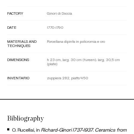
FACTORY
Ginori di Doccia
DATE
1770-1790
MATERIALS AND
Porcellana dipinta in policromia e oro
TECHNIQUES
DIMENSIONS
h 23 cm, larg. 30 cm (tureen); larg. 30,5 cm
(plate)
INVENTARIO
zuppiera 282, piatto 450
Bibliography
O. Rucellai, in
Richard-Ginori 1737-1937. Ceramics from