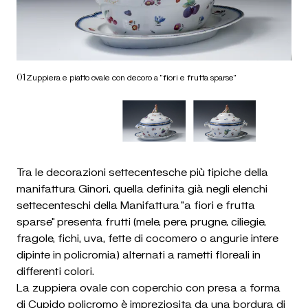
01
0
2
Zuppiera e piatto ovale con decoro a “fiori e frutta sparse”
Z
Tra le decorazioni settecentesche più tipiche della
manifattura Ginori, quella definita già negli elenchi
settecenteschi della Manifattura “a fiori e frutta
sparse” presenta frutti (mele, pere, prugne, ciliegie,
fragole, fichi, uva, fette di cocomero o angurie intere
dipinte in policromia) alternati a rametti floreali in
differenti colori.
La zuppiera ovale con coperchio con presa a forma
di Cupido policromo è impreziosita da una bordura di