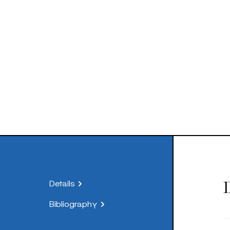
manici laterali sono elementi semplici e funzionali alle 
praticità d’uso.
Le creazioni di Rossi per Richard-Ginori si inseriscono 
percorso creativo attraverso il design industriale che 
lo aveva portato all’ideazione di prodotti per il marchi
impressioni già presenti nei prototipi del Museo Ginor
nel 1994 nell’ideazione delle zuppiere della linea “Il Far
Rosenthal.
D
Details
Bibliography