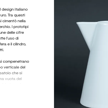
l design italiano
turo. Tra questi
si cimentò nella
chio. I prototipi
ne delle cifre
tte l’uso di
a e il cilindro,
ti.
e si compenetrano
po verticale del
satoio che si
oma vuota del
 del triangolo.
erficie è
io e corpo. I
iccola, mentre i