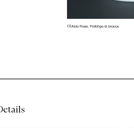
ragioni della
01
Aldo Rossi, Prototipo di brocca
all’interno di un
negli stessi anni
o Alessi. Alcune
i confluiranno
o” per il marchio
etails