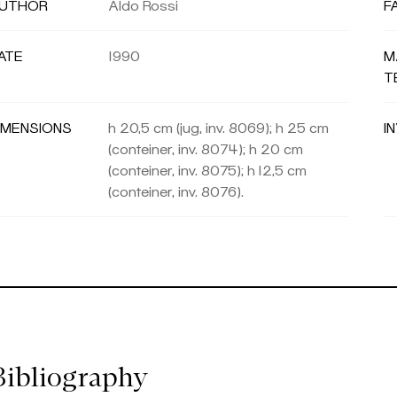
UTHOR
Aldo Rossi
F
ATE
1990
M
T
IMENSIONS
h 20,5 cm (jug, inv. 8069); h 25 cm
I
(conteiner, inv. 8074); h 20 cm
(conteiner, inv. 8075); h 12,5 cm
(conteiner, inv. 8076).
Bibliography