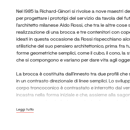
Nel 1985 la Richard-Ginori si rivolse a nove maestri de
per progettare i prototipi del servizio da tavola del fu
l’architetto milanese Aldo Rossi, che tra le altre cose 
realizzazione di una brocca e tre contenitori con coper
ideati in questa occasione da Rossi rispecchiano alcu
stilistiche del suo pensiero architettonico, prima fra tu
forme geometriche semplici, come il cubo, il cono, la sfer
che si compongono e variano per dare vita agli ogget
La brocca è costituita dall’innesto tra due profili ch
in un contrasto direzionale di linee semplici. Lo svilup
corpo troncoconico è contrastato e interrotto dal ver
incastra nella forma iniziale e che, assieme alla sag
manico, completa la fusione tra le due forme primarie
Leggi tutto
I contenitori con coperchio sono delle sfere, la cui sup
interrotta soltanto dalla linea di giunzione tra coperch
pomelli richiamano la forma dominante in misura più p